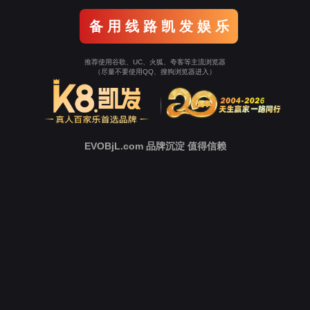
备 用 线 路 凯 发 娱 乐
推荐使用谷歌、UC、火狐、夸客等主流浏览器
（尽量不要使用QQ、搜狗浏览器进入）
EVOBjL.com 品牌沉淀 值得信赖