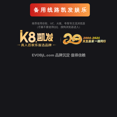
备 用 线 路 凯 发 娱 乐
推荐使用谷歌、UC、火狐、夸客等主流浏览器
（尽量不要使用QQ、搜狗浏览器进入）
EVOBjL.com 品牌沉淀 值得信赖