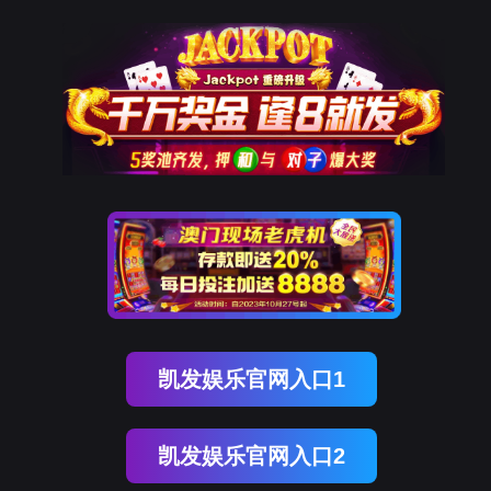
凯发娱乐官网入口1
凯发娱乐官网入口2